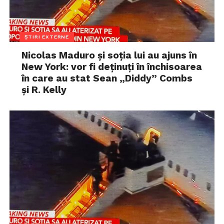
ȘTIRI EXTERNE
Nicolas Maduro și soția lui au ajuns în
New York: vor fi deținuți în închisoarea
în care au stat Sean „Diddy” Combs
și R. Kelly