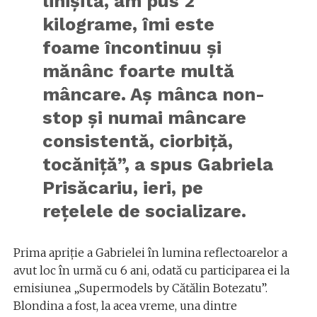
linișită, am pus 2
kilograme, îmi este
foame încontinuu și
mănânc foarte multă
mâncare. Aș mânca non-
stop și numai mâncare
consistentă, ciorbiță,
tocăniță”, a spus Gabriela
Prisăcariu, ieri, pe
rețelele de socializare.
Prima apriție a Gabrielei în lumina reflectoarelor a
avut loc în urmă cu 6 ani, odată cu participarea ei la
emisiunea „Supermodels by Cătălin Botezatu”.
Blondina a fost, la acea vreme, una dintre