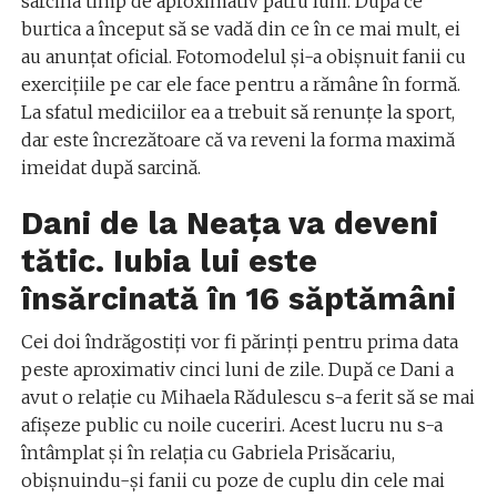
sarcina timp de aproximativ patru luni. După ce
burtica a început să se vadă din ce în ce mai mult, ei
au anunțat oficial. Fotomodelul și-a obișnuit fanii cu
exercițiile pe car ele face pentru a rămâne în formă.
La sfatul mediciilor ea a trebuit să renunțe la sport,
dar este încrezătoare că va reveni la forma maximă
imeidat după sarcină.
Dani de la Neața va deveni
tătic. Iubia lui este
însărcinată în 16 săptămâni
Cei doi îndrăgostiți vor fi părinți pentru prima data
peste aproximativ cinci luni de zile. După ce Dani a
avut o relație cu Mihaela Rădulescu s-a ferit să se mai
afișeze public cu noile cuceriri. Acest lucru nu s-a
întâmplat și în relația cu Gabriela Prisăcariu,
obișnuindu-și fanii cu poze de cuplu din cele mai