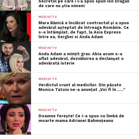
Secretul pe care i l-a spus spun Ion Drăgan
de care nu știa nimeni
MEDIA/TV
Mara Bănică a încălcat contractul și a spus
adevărul așteptat de întreaga Românie. Ce
s-a întâmplat, de fapt, la Asia Express
între ea, Serghei si Anda Adam
MEDIA/TV
Anda Adam a mințit grav. Abia acum s-a
aflat adevărul, dezvăluirea a declanșat o
adevărată isterie
MEDIA/TV
Verdictul crunt al medicilor. Din păcate
Monica Tatoiu ne-a anunțat „Voi fi în …..”
MEDIA/TV
Doamne ferește! Ce i-a spus cu limbă de
moarte mama Adrianei Bahmuțeanu