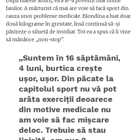
După marele anunț, ea a le-a povestit mai multe
fanilor. A mărturist că mai are voie să facă sport din
cauza unor probleme medicale. Blondina a luat doar
două kilograme în greutate, însă continuă să-și
păstreze o siluetă de invidiat. Tot ea a spus că îi vine
să mănânce „non-stop”.
„Suntem în 16 săptămâni,
4 luni, burtica crește
ușor, ușor. Din păcate la
capitolul sport nu vă pot
arăta exerciții deoarece
din motive medicale nu
am voie să fac mișcare
deloc. Trebuie să stau