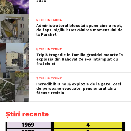
2026
ȘTIRI INTERNE
Administratorul blocului spune cine a rupt,
de fapt, sigiliul! Dezvăluirea momentului de
la Parchet
ȘTIRI INTERNE
Triplă tragedie în familia gravidei moarte în
explozia din Rahova! Ce s-a întâmplat cu
fratele ei
ȘTIRI INTERNE
Incredibil! O nouă explozie de la gaze. Zeci
de persoane evacuate, pensionarul abia
făcuse revizia
Știri recente