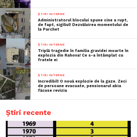
ȘTIRI INTERNE
Administratorul blocului spune cine a rupt,
de fapt, sigiliul! Dezvăluirea momentului de
la Parchet
ȘTIRI INTERNE
Triplă tragedie în familia gravidei moarte în
explozia din Rahova! Ce s-a întâmplat cu
fratele ei
ȘTIRI INTERNE
Incredibil! O nouă explozie de la gaze. Zeci
de persoane evacuate, pensionarul abia
făcuse revizia
Știri recente