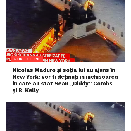
ȘTIRI EXTERNE
Nicolas Maduro și soția lui au ajuns în
New York: vor fi deținuți în închisoarea
în care au stat Sean „Diddy” Combs
și R. Kelly