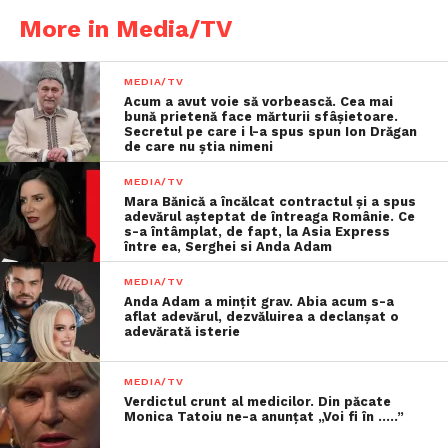
More in Media/TV
MEDIA/TV
Acum a avut voie să vorbească. Cea mai
bună prietenă face mărturii sfâşietoare.
Secretul pe care i l-a spus spun Ion Drăgan
de care nu știa nimeni
MEDIA/TV
Mara Bănică a încălcat contractul și a spus
adevărul așteptat de întreaga Românie. Ce
s-a întâmplat, de fapt, la Asia Express
între ea, Serghei si Anda Adam
MEDIA/TV
Anda Adam a mințit grav. Abia acum s-a
aflat adevărul, dezvăluirea a declanșat o
adevărată isterie
MEDIA/TV
Verdictul crunt al medicilor. Din păcate
Monica Tatoiu ne-a anunțat „Voi fi în …..”