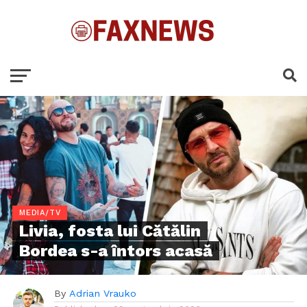
MEDIA/TV
Livia, fosta lui Cătălin
Bordea s-a întors acasă
By
Adrian Vrauko