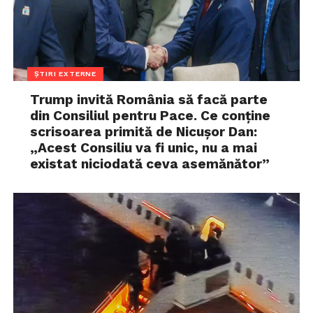
ȘTIRI EXTERNE
Trump invită România să facă parte
din Consiliul pentru Pace. Ce conține
scrisoarea primită de Nicușor Dan:
„Acest Consiliu va fi unic, nu a mai
existat niciodată ceva asemănător”