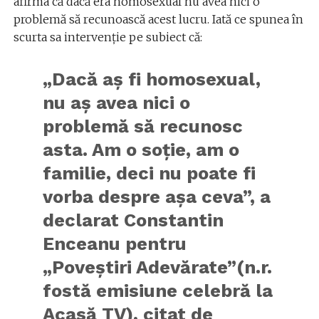
afirma că dacă era homosexual nu avea nici o
problemă să recunoască acest lucru. Iată ce spunea în
scurta sa intervenție pe subiect că:
„Dacă aş fi homosexual,
nu aş avea nici o
problemă să recunosc
asta. Am o soţie, am o
familie, deci nu poate fi
vorba despre aşa ceva”, a
declarat Constantin
Enceanu pentru
„Poveştiri Adevărate”(n.r.
fostă emisiune celebră la
Acasă TV), citat de