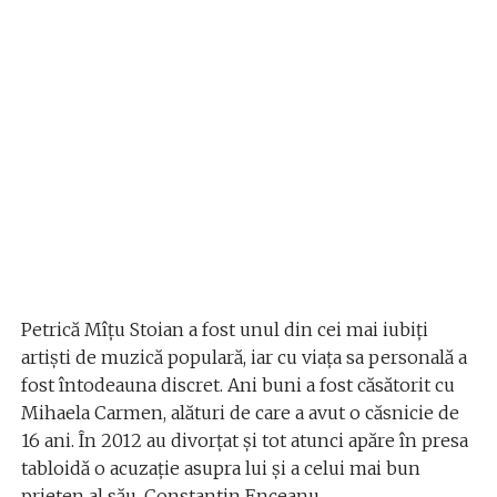
Petrică Mîțu Stoian a fost unul din cei mai iubiți
artiști de muzică populară, iar cu viața sa personală a
fost întodeauna discret. Ani buni a fost căsătorit cu
Mihaela Carmen, alături de care a avut o căsnicie de
16 ani. În 2012 au divorțat și tot atunci apăre în presa
tabloidă o acuzație asupra lui și a celui mai bun
prieten al său, Constantin Enceanu.