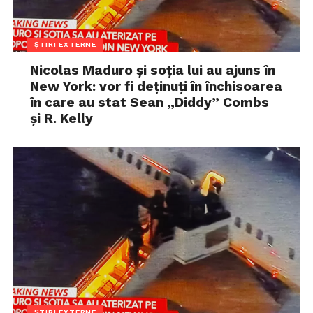
ȘTIRI EXTERNE
Nicolas Maduro și soția lui au ajuns în
New York: vor fi deținuți în închisoarea
în care au stat Sean „Diddy” Combs
și R. Kelly
ȘTIRI EXTERNE