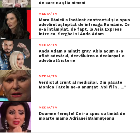
de care nu știa nimeni
MEDIA/TV
Mara Bănică a încălcat contractul și a spus
adevărul așteptat de întreaga Românie. Ce
s-a întâmplat, de fapt, la Asia Express
între ea, Serghei si Anda Adam
MEDIA/TV
Anda Adam a mințit grav. Abia acum s-a
aflat adevărul, dezvăluirea a declanșat o
adevărată isterie
MEDIA/TV
Verdictul crunt al medicilor. Din păcate
Monica Tatoiu ne-a anunțat „Voi fi în …..”
MEDIA/TV
Doamne ferește! Ce i-a spus cu limbă de
moarte mama Adrianei Bahmuțeanu