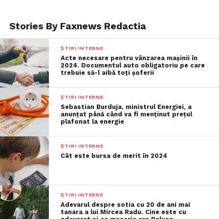
Stories By Faxnews Redactia
ȘTIRI INTERNE
Acte necesare pentru vânzarea mașinii în
2024. Documentul auto obligatoriu pe care
trebuie să-l aibă toți șoferii
ȘTIRI INTERNE
Sebastian Burduja, ministrul Energiei, a
anunțat până când va fi menținut prețul
plafonat la energie
ȘTIRI INTERNE
Cât este bursa de merit în 2024
ȘTIRI INTERNE
Adevarul despre sotia cu 20 de ani mai
tanara a lui Mircea Radu. Cine este cu