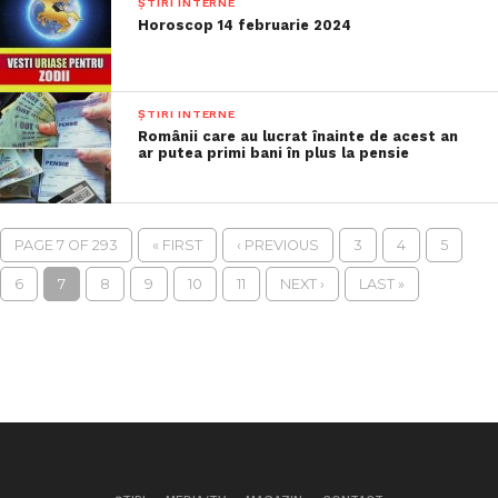
ȘTIRI INTERNE
Horoscop 14 februarie 2024
ȘTIRI INTERNE
Românii care au lucrat înainte de acest an
ar putea primi bani în plus la pensie
PAGE 7 OF 293
« FIRST
‹ PREVIOUS
3
4
5
6
7
8
9
10
11
NEXT ›
LAST »