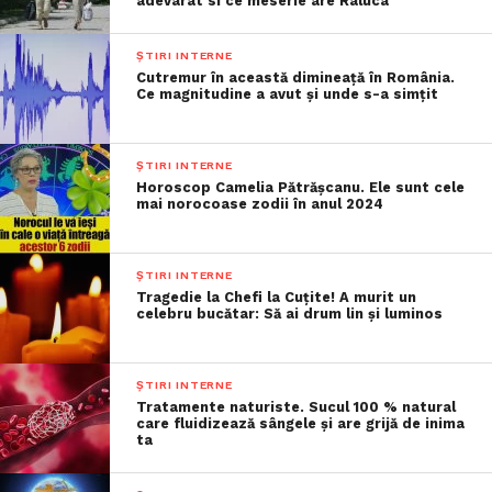
adevarat si ce meserie are Raluca
ȘTIRI INTERNE
Cutremur în această dimineață în România.
Ce magnitudine a avut și unde s-a simțit
ȘTIRI INTERNE
Horoscop Camelia Pătrășcanu. Ele sunt cele
mai norocoase zodii în anul 2024
ȘTIRI INTERNE
Tragedie la Chefi la Cuțite! A murit un
celebru bucătar: Să ai drum lin și luminos
ȘTIRI INTERNE
Tratamente naturiste. Sucul 100 % natural
care fluidizează sângele și are grijă de inima
ta